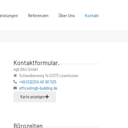
eistungen
Referenzen
Über Uns
Kontakt
Kontaktformular.
ngb BAU GmbH
Schwalbenweg 7a 51373 Leverkusen
+49 (0)2204.40 90 525
office@ngb-building.de
Karte anzeigen
Bürozeiten