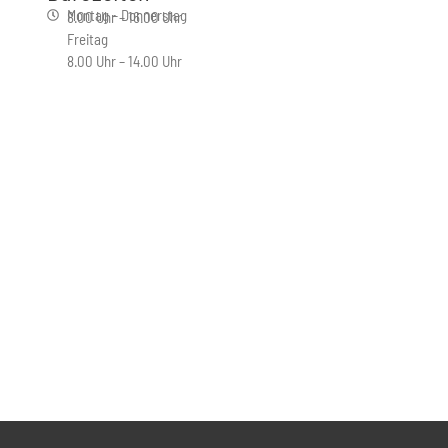
Montag – Donnerstag
8.00 Uhr – 16.00 Uhr
Freitag
8.00 Uhr – 14.00 Uhr